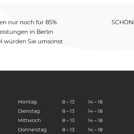
en nur noch für 85%
SCHÖN
navigation
eistungen in Berlin
iel würden Sie umsonst
Montag
8 – 13
14 – 18
Dienstag
8 – 13
14 – 18
Mittwoch
8 – 13
14 – 18
Donnerstag
8 – 13
14 – 18