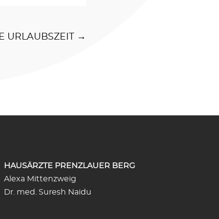
E URLAUBSZEIT →
HAUSÄRZTE PRENZLAUER BERG
Alexa Mittenzweig
Dr. med. Suresh Naidu